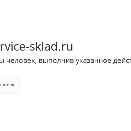
rvice-sklad.ru
ы человек, выполнив указанное дейс
еловек