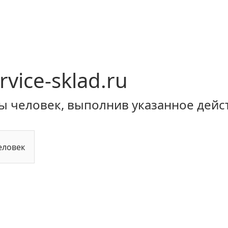
rvice-sklad.ru
ы человек, выполнив указанное дейс
еловек